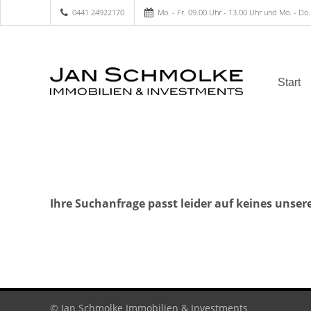
0441 24922170
Mo. - Fr. 09.00 Uhr - 13.00 Uhr und Mo. - Do.
Start
Ihre Suchanfrage passt leider auf keines unser
© Jan Schmolke Immobilien & Investments