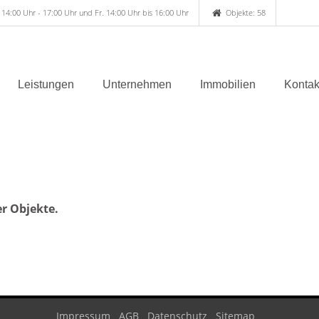
 14:00 Uhr - 17:00 Uhr und Fr. 14:00 Uhr bis 16:00 Uhr
Objekte: 58
Leistungen
Unternehmen
Immobilien
Kontak
er Objekte.
Impressum
AGB
Datenschutz
Sitemap