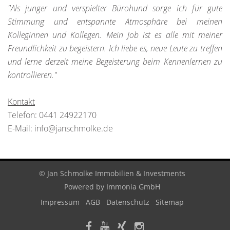
"Als junger und verspielter Bürohund sorge ich für gute
Stimmung und entspannte Atmosphäre bei meinen
Kolleginnen und Kollegen. Mein Job ist es alle mit meiner
Freundlichkeit zu begeistern. Ich liebe es, neue Leute zu treffen
und lerne derzeit meine Begeisterung beim Kennenlernen zu
kontrollieren."
Kontakt
Telefon: 0441 24922170
E-Mail: info@janschmolke.de
© Jan Schmolke Immobilien & Investments
Powered by
Immonia GmbH
Impressum
AGB
Datenschutz
Sitemap