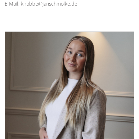
E-Mail: k.robbe@janschmolke.de