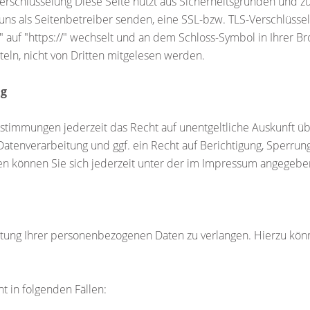
Verschlüsselung Diese Seite nutzt aus Sicherheitsgründen und z
 uns als Seitenbetreiber senden, eine SSL-bzw. TLS-Verschlüsse
/" auf "https://" wechselt und an dem Schloss-Symbol in Ihrer 
tteln, nicht von Dritten mitgelesen werden.
ng
stimmungen jederzeit das Recht auf unentgeltliche Auskunft ü
enverarbeitung und ggf. ein Recht auf Berichtigung, Sperrung
 können Sie sich jederzeit unter der im Impressum angegeb
itung Ihrer personenbezogenen Daten zu verlangen. Hierzu könn
t in folgenden Fällen: