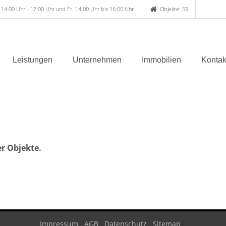
 14:00 Uhr - 17:00 Uhr und Fr. 14:00 Uhr bis 16:00 Uhr
Objekte: 59
Leistungen
Unternehmen
Immobilien
Kontak
er Objekte.
Impressum
AGB
Datenschutz
Sitemap