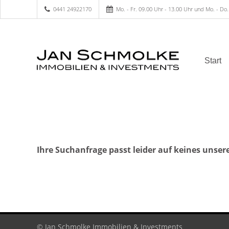
0441 24922170
Mo. - Fr. 09.00 Uhr - 13.00 Uhr und Mo. - Do.
Start
Ihre Suchanfrage passt leider auf keines unser
© Jan Schmolke Immobilien & Investments