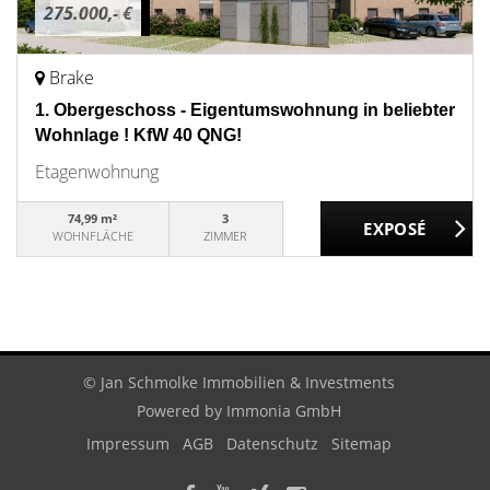
275.000,- €
Brake
1. Obergeschoss - Eigentumswohnung in beliebter
Wohnlage ! KfW 40 QNG!
Etagenwohnung
74,99 m²
3
WOHNFLÄCHE
ZIMMER
© Jan Schmolke Immobilien & Investments
Powered by
Immonia GmbH
Impressum
AGB
Datenschutz
Sitemap