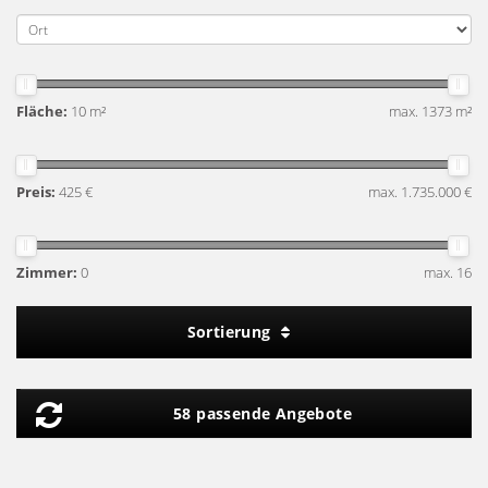
Fläche:
10 m²
max. 1373 m²
Preis:
425 €
max. 1.735.000 €
Zimmer:
0
max. 16
Sortierung
58 passende Angebote