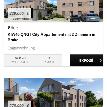
229.000,- €
Brake
KfW40 QNG ! City-Appartement mit 2-Zimmern in
Brake!
Etagenwohnung
60,55 m²
2
WOHNFLÄCHE
ZIMMER
275.000,- €