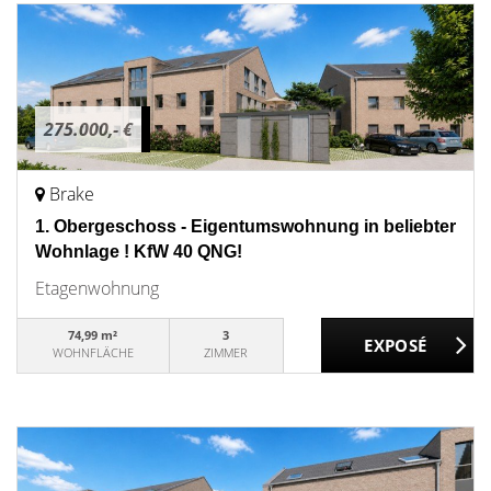
275.000,- €
Brake
1. Obergeschoss - Eigentumswohnung in beliebter
Wohnlage ! KfW 40 QNG!
Etagenwohnung
74,99 m²
3
WOHNFLÄCHE
ZIMMER