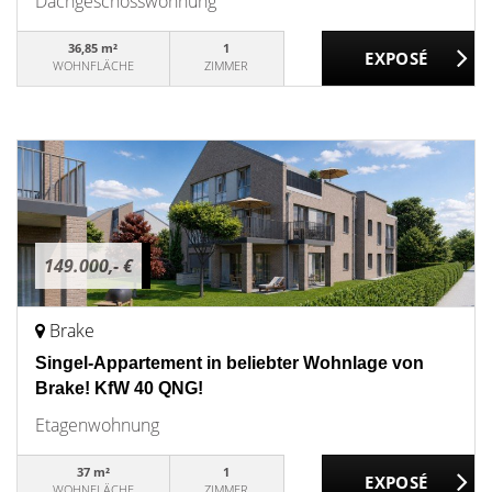
Dachgeschosswohnung
36,85 m²
1
WOHNFLÄCHE
ZIMMER
149.000,- €
Brake
Singel-Appartement in beliebter Wohnlage von
Brake! KfW 40 QNG!
Etagenwohnung
37 m²
1
WOHNFLÄCHE
ZIMMER