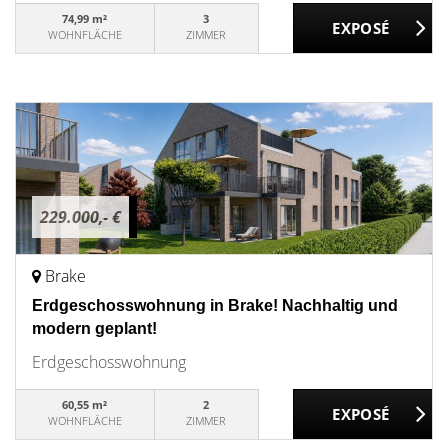
74,99 m²
3
WOHNFLÄCHE
ZIMMER
229.000,- €
Brake
Erdgeschosswohnung in Brake! Nachhaltig und
modern geplant!
Erdgeschosswohnung
60,55 m²
2
WOHNFLÄCHE
ZIMMER