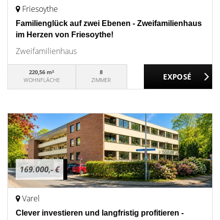
Friesoythe
Familienglück auf zwei Ebenen - Zweifamilienhaus
im Herzen von Friesoythe!
Zweifamilienhaus
220,56 m²
8
WOHNFLÄCHE
ZIMMER
169.000,- €
Varel
Clever investieren und langfristig profitieren -