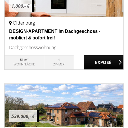
1.000,- €
Oldenburg
DESIGN-APARTMENT im Dachgeschoss -
möbliert & sofort frei!
Dachgeschosswohnung
51 m²
1
WOHNFLÄCHE
ZIMMER
539.000,- €