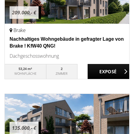
209.000,- €
Brake
Nachhaltiges Wohngebäude in gefragter Lage von
Brake ! KfW40 QNG!
Dachgeschosswohnung
53,24 m²
2
WOHNFLÄCHE
ZIMMER
135.000,- €