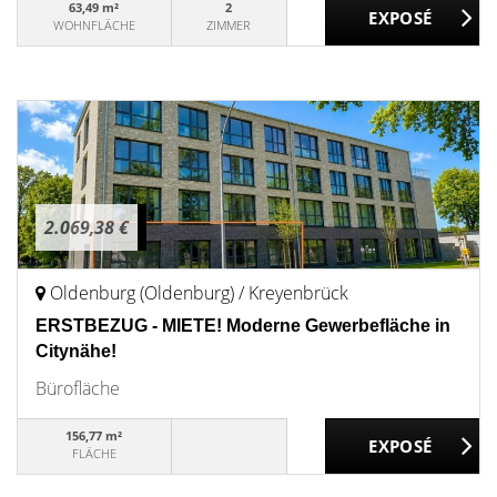
63,49 m²
2
WOHNFLÄCHE
ZIMMER
2.069,38 €
Oldenburg (Oldenburg) / Kreyenbrück
ERSTBEZUG - MIETE! Moderne Gewerbefläche in
Citynähe!
Bürofläche
156,77 m²
FLÄCHE