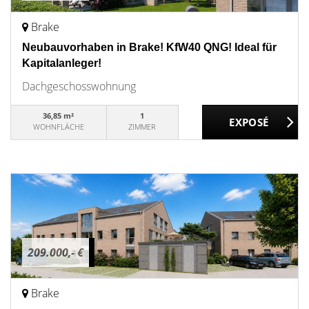
Brake
Neubauvorhaben in Brake! KfW40 QNG! Ideal für
Kapitalanleger!
Dachgeschosswohnung
36,85 m²
1
WOHNFLÄCHE
ZIMMER
209.000,- €
Brake