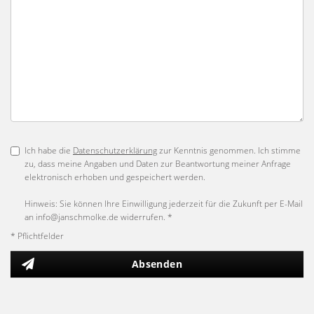
Ich habe die
Datenschutzerklärung
zur Kenntnis genommen. Ich stimme
zu, dass meine Angaben und Daten zur Beantwortung meiner Anfrage
elektronisch erhoben und gespeichert werden.
Hinweis: Sie können Ihre Einwilligung jederzeit für die Zukunft per E-Mail
an info@janschmolke.de widerrufen. *
* Pflichtfelder
Absenden