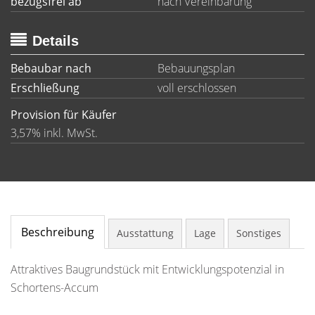
bezugsfrei ab
nach Vereinbarung
Details
Bebaubar nach
Bebauungsplan
Erschließung
voll erschlossen
Provision für Käufer
3,57% inkl. MwSt.
Beschreibung
Ausstattung
Lage
Sonstiges
Attraktives Baugrundstück mit Entwicklungspotenzial in
Schortens-Accum