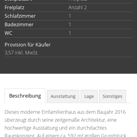
Freiplatz
Anzahl 2
Schlafzimmer
1
Badezimmer
1
WC
1
Provision für Käufer
3,57 inkl. MwSt.
Beschreibung
Ausstattung
Lage
Sonstiges
Dieses moderne Einfamilienhaus aus dem Baujahr 2016
überzeugt durch seine zeitgemäße Architektur, eine
hochwertige Ausstattung und ein durchdachtes
Raumkonzept. Auf einem ca. 592 m² großen Grundstück