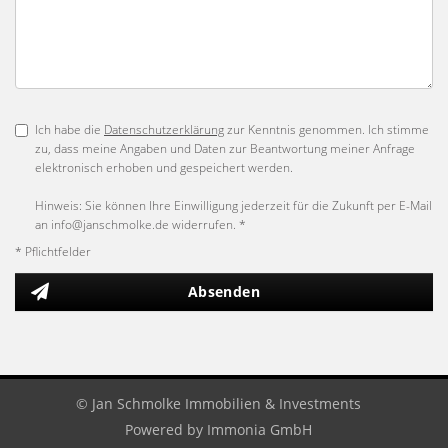
Ich habe die
Datenschutzerklärung
zur Kenntnis genommen. Ich stimme
zu, dass meine Angaben und Daten zur Beantwortung meiner Anfrage
elektronisch erhoben und gespeichert werden.
Hinweis: Sie können Ihre Einwilligung jederzeit für die Zukunft per E-Mail
an info@janschmolke.de widerrufen. *
* Pflichtfelder
Absenden
© Jan Schmolke Immobilien & Investments
Powered by
Immonia GmbH