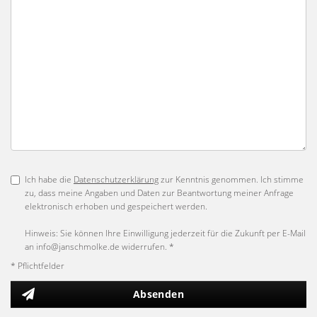
Ich habe die
Datenschutzerklärung
zur Kenntnis genommen. Ich stimme
zu, dass meine Angaben und Daten zur Beantwortung meiner Anfrage
elektronisch erhoben und gespeichert werden.
Hinweis: Sie können Ihre Einwilligung jederzeit für die Zukunft per E-Mail
an info@janschmolke.de widerrufen. *
* Pflichtfelder
Absenden