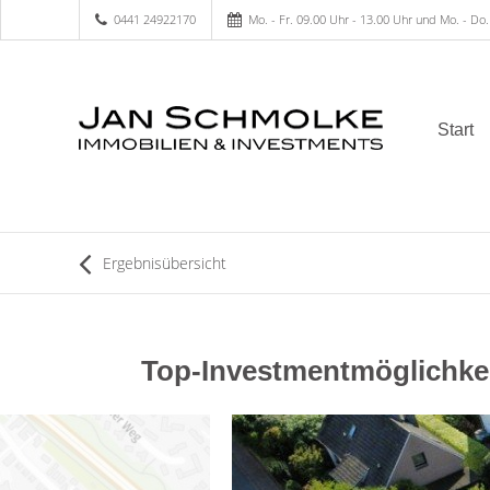
0441 24922170
Mo. - Fr. 09.00 Uhr - 13.00 Uhr und Mo. - Do.
Start
Ergebnisübersicht
Top-Investmentmöglichkei