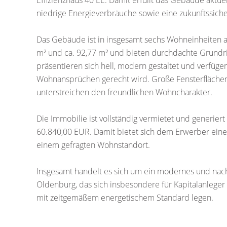
Effizienzhaus 40 EE. Damit erfüllt das Gebäude aktue
niedrige Energieverbräuche sowie eine zukunftssiche
Das Gebäude ist in insgesamt sechs Wohneinheiten a
m² und ca. 92,77 m² und bieten durchdachte Grundr
präsentieren sich hell, modern gestaltet und verfüge
Wohnansprüchen gerecht wird. Große Fensterfläche
unterstreichen den freundlichen Wohncharakter.
Die Immobilie ist vollständig vermietet und generiert
60.840,00 EUR. Damit bietet sich dem Erwerber eine 
einem gefragten Wohnstandort.
Insgesamt handelt es sich um ein modernes und nachh
Oldenburg, das sich insbesondere für Kapitalanleger 
mit zeitgemäßem energetischem Standard legen.