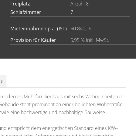
Freiplatz
Anzahl 8
Schlafzimmer
7
Mieteinnahmen p.a. (IST)
60.840,- €
Provision für Käufer
5,95 % inkl. MwSt.
es
 modernes Mehrfamilienhaus mit sechs Wohneinheiten in
 Gebäude steht prominent an einer beliebten Wohnstraße
owie eine hochwertige und nachhaltige Bauweise.
und entspricht dem energetischen Standard eines KfW-