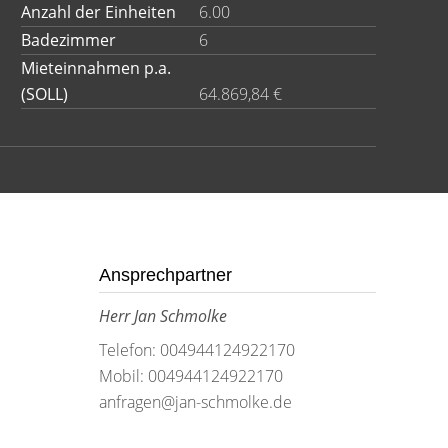
Anzahl der Einheiten
6.00
Badezimmer
6
Mieteinnahmen p.a.
(SOLL)
64.869,84 €
Ansprechpartner
Herr Jan Schmolke
Telefon: 004944124922170
Mobil: 004944124922170
anfragen@jan-schmolke.de