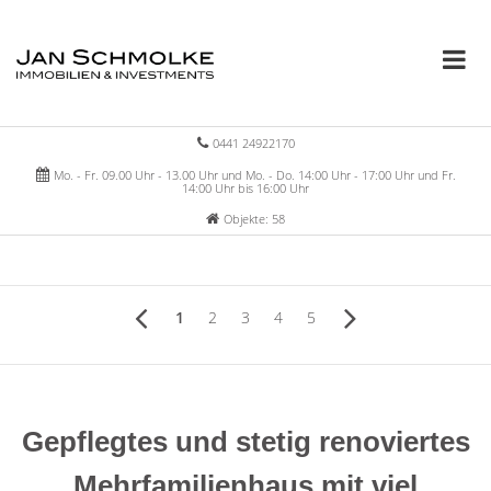
0441 24922170
Mo. - Fr. 09.00 Uhr - 13.00 Uhr und Mo. - Do. 14:00 Uhr - 17:00 Uhr und Fr.
14:00 Uhr bis 16:00 Uhr
Objekte: 58
1
2
3
4
5
Gepflegtes und stetig renoviertes
Mehrfamilienhaus mit viel