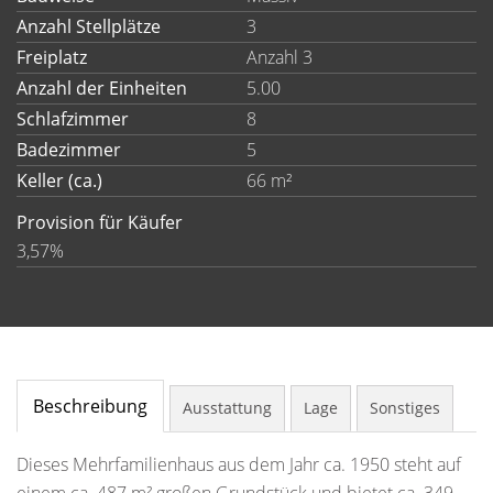
Anzahl Stellplätze
3
Freiplatz
Anzahl 3
Anzahl der Einheiten
5.00
Schlafzimmer
8
Badezimmer
5
Keller (ca.)
66 m²
Provision für Käufer
3,57%
Beschreibung
Ausstattung
Lage
Sonstiges
Dieses Mehrfamilienhaus aus dem Jahr ca. 1950 steht auf