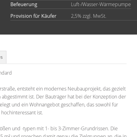
Befeuerung
Luft-/Wasser-Wärmepumpe
Provision für Käufer
2,5% zzgl. MwSt.
es
ndard
erstraße, entsteht ein modernes Neubauprojekt, das gezielt
bgestimmt ist. Der Bauträger hat bei der Konzeption der
gelegt und ein Wohnangebot geschaffen, das sowohl für
hochinteressant ist.
ßen und -typen mit 1- bis 3-Zimmer-Grundrissen. Die
5 m² und sprechen damit genau die Zielgruppen an, die in