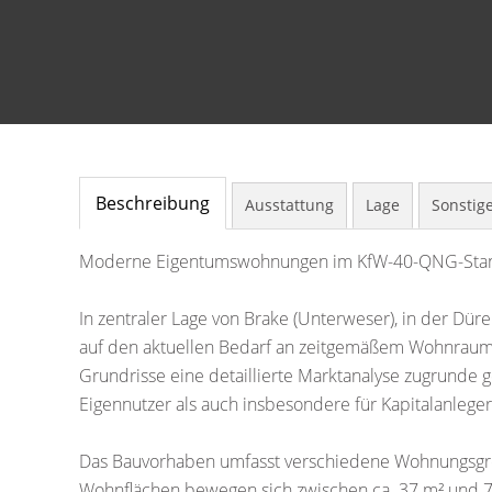
Beschreibung
Ausstattung
Lage
Sonstig
Moderne Eigentumswohnungen im KfW-40-QNG-Sta
In zentraler Lage von Brake (Unterweser), in der Dür
auf den aktuellen Bedarf an zeitgemäßem Wohnraum a
Grundrisse eine detaillierte Marktanalyse zugrunde 
Eigennutzer als auch insbesondere für Kapitalanleger 
Das Bauvorhaben umfasst verschiedene Wohnungsgrö
Wohnflächen bewegen sich zwischen ca. 37 m² und 7