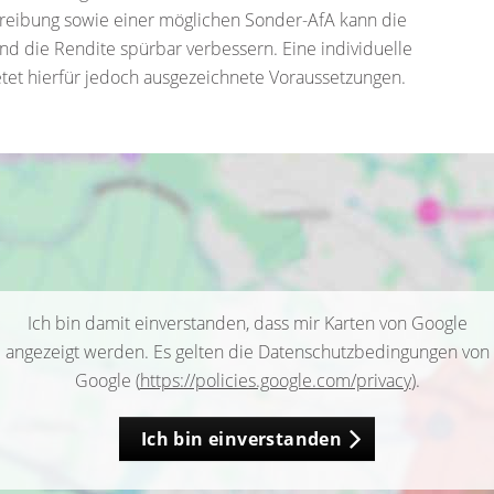
hreibung sowie einer möglichen Sonder-AfA kann die
und die Rendite spürbar verbessern. Eine individuelle
etet hierfür jedoch ausgezeichnete Voraussetzungen.
Ich bin damit einverstanden, dass mir Karten von Google
angezeigt werden. Es gelten die Datenschutzbedingungen von
Google (
https://policies.google.com/privacy
).
Ich bin einverstanden