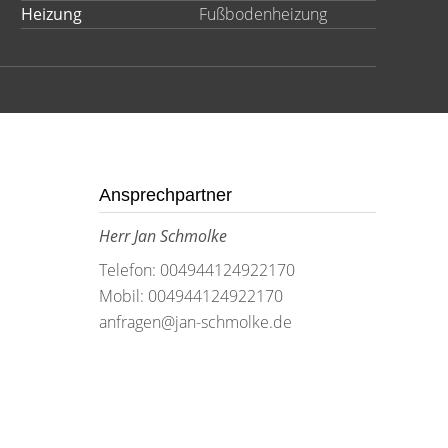
Heizung
Fußbodenheizung
Ansprechpartner
Herr Jan Schmolke
Telefon: 004944124922170
Mobil: 004944124922170
anfragen@jan-schmolke.de